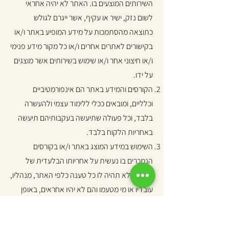
השירותים המוצעים בו. האתר לא יהיה אחראי
לשום נזק, ישיר או עקיף, אשר ייגרם לגולש
כתוצאה מהסתמכות על מידע המופיע באתר ו/או
בקישורים לאתרים אחרים ו/או כל מקור מידע פנימי
ו/או חיצוני אחר ו/או שימוש בשירותים אשר מוצגים
על ידו.
הקורסים והמידע באתר הם אינפורמטיביים
וכלליים, ומובאים ככלי ללימוד עצמי ולהעשרה
בלבד, וכל פעולה שתיעשה בעקבותיהם תיעשה
באחריות הלקוח בלבד.
השימוש במידע המוצג באתר ו/או בקורסים
הנמכרים בו נעשית על אחריותו הבלעדית של
הלקוח ולא תהיה לו כל טענה כלפי האתר, מנהליו,
עובדיו או מי מטעמו והם לא יהיו אחראים, באופן
ישיר או עקיף, לכל נזק לרבות, לגוף, לרכוש או לכל
נזק אחר או לכל הפסד אחר, אשר יגרם כתוצאה