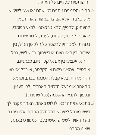
זה שותפיו העסקיים של האתר.
התוכן והסימנים ניתנים כמו שהם ״AS IS״ לשימוש
אישי בלבד. אלא אם צוין במפורש אחרת, אין
להעתיק, להפיץ, להציג בפומבי, לבצע בפומבי,
להעביר לציבור, לשנות, לעבד, ליצור יצירות
נגזרות, למכור או להשכיר כל חלק מן הנ"ל, בין
ישירות ובין באמצעות או בשיתוף צד שלישי, בכל
דרך או אמצעי בין אם אלקטרוניים, מכאניים,
אופטיים, אמצעי צילום או הקלטה, או בכל אמצעי
ודרך אחרת, בלא קבלת הסכמה בכתב ומראש
מהאתר או מבעלי הזכויות האחרים, לפי העניין,
ובכפוף לתנאי ההסכמה )ככל שתינתן).
בתנאי שאתה זכאי לגלוש באתר, האתר מקנה לך
רישיון מוגבל לשימוש בכל חלק מהתוכן אליו ניתנה
גישה ראויה לשימוש אישי בלבד כמפורט באתר,
שאינו מסחרי. ​