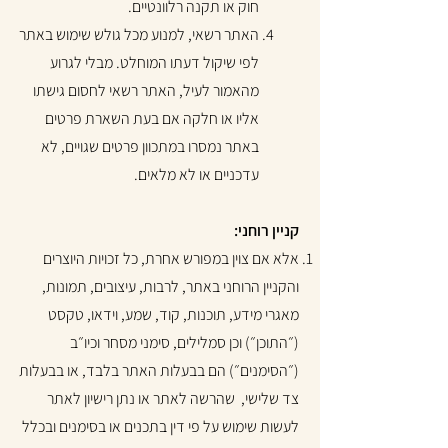
חוק או תקנה רלוונטיים.
האתר רשאי, למנוע מכל גולש שימוש באתר
לפי שיקול דעתו המוחלט. מבלי לגרוע
מהאמור לעיל, האתר רשאי לחסום גישתו
אליו או חלקה אם בעת השארת פרטים
באתר נמסרו במתכוון פרטים שגויים, לא
עדכניים או לא מלאים.
קניין רוחני:
אלא אם צוין במפורש אחרת, כל זכויות היוצרים
והקניין הרוחני באתר, לרבות, עיצובים, תמונות,
מאגרי מידע, תוכנות, קוד, שמע, וידאו, טקסט
(״התוכן״) וכן סמלילים, סימני מסחר וכיו״ב
(״הסימנים״) הם בבעלות האתר בלבד, או בבעלות
צד שלישי, שהרשה לאתר או נתן רישיון לאתר
לעשות שימוש על פי דין בתכנים או בסימנים ובכלל