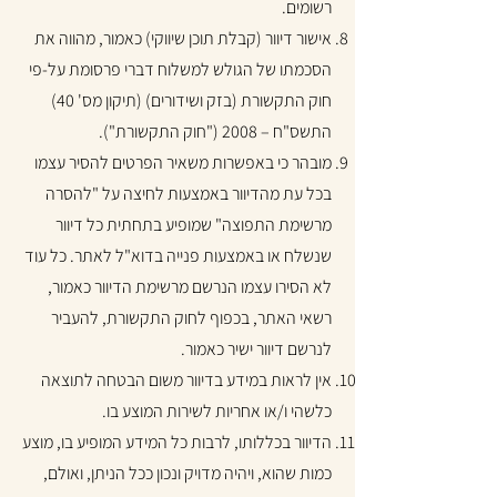
רשומים.
אישור דיוור (קבלת תוכן שיווקי) כאמור, מהווה את
הסכמתו של הגולש למשלוח דברי פרסומת על-פי
חוק התקשורת (בזק ושידורים) (תיקון מס' 40)
התשס"ח – 2008 ("חוק התקשורת").
מובהר כי באפשרות משאיר הפרטים להסיר עצמו
בכל עת מהדיוור באמצעות לחיצה על "להסרה
מרשימת התפוצה" שמופיע בתחתית כל דיוור
שנשלח או באמצעות פנייה בדוא"ל לאתר. כל עוד
לא הסירו עצמו הנרשם מרשימת הדיוור כאמור,
רשאי האתר, בכפוף לחוק התקשורת, להעביר
לנרשם דיוור ישיר כאמור.
אין לראות במידע בדיוור משום הבטחה לתוצאה
כלשהי ו/או אחריות לשירות המוצע בו.
הדיוור בכללותו, לרבות כל המידע המופיע בו, מוצע
כמות שהוא, ויהיה מדויק ונכון ככל הניתן, ואולם,