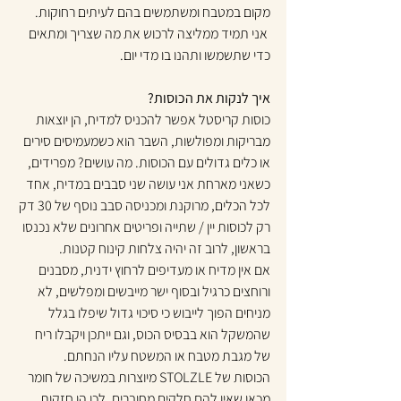
מקום במטבח ומשתמשים בהם לעיתים רחוקות.
 אני תמיד ממליצה לרכוש את מה שצריך ומתאים 
כדי שתשמשו ותהנו בו מדי יום.
איך לנקות את הכוסות?
כוסות קריסטל אפשר להכניס למדיח, הן יוצאות 
מבריקות ומפולשות, השבר הוא כשמעמיסים סירים 
או כלים גדולים עם הכוסות. מה עושים? מפרידים, 
כשאני מארחת אני עושה שני סבבים במדיח, אחד 
לכל הכלים, מרוקנת ומכניסה סבב נוסף של 30 דק 
רק לכוסות יין / שתייה ופריטים אחרונים שלא נכנסו 
בראשון, לרוב זה יהיה צלחות קינוח קטנות.
אם אין מדיח או מעדיפים לרחוץ ידנית, מסבנים 
ורוחצים כרגיל ובסוף ישר מייבשים ומפלשים, לא 
מניחים הפוך לייבוש כי סיכוי גדול שיפלו בגלל 
שהמשקל הוא בבסיס הכוס, וגם ייתכן ויקבלו ריח 
של מגבת מטבח או המשטח עליו הנחתם.
הכוסות של STOLZLE מיוצרות במשיכה של חומר 
מכאן שאין להם חלקים מחוברים, לכן הן חזקות 