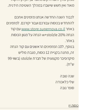
מאוד ואין חשש שישברו במהלך השטיפה הידנית.
לכבוד השנה החדשה אנחנו מזמינים אתכם 
להתחדש בכוסות עבורכם ועבור יקירכם. למזמינים 
באתר 
www.store.supernova.co.il
 עם קוד 
הנחה w+stolzle 20% הנחה על מגוון הכוסות 
באתר.
בנוסף, ל10 המזמינים הראשונים עם קוד הנחה 
זה, מתנה בקניית 12 כוסות, מגבת פוליש 
מיקרופיבר מקצועית של חברת stolzle (בשווי 99 
ש"ח).
שנה טובה
שלי כלאכודה
סופר נובה
כוסות יין